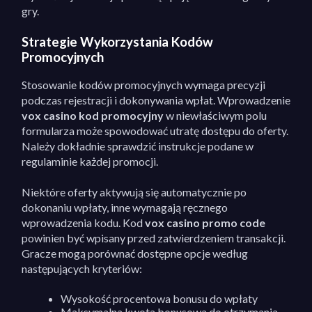
gry.
Strategie Wykorzystania Kodów
Promocyjnych
Stosowanie kodów promocyjnych wymaga precyzji
podczas rejestracji i dokonywania wpłat. Wprowadzenie
vox casino kod promocyjny
w niewłaściwym polu
formularza może spowodować utratę dostępu do oferty.
Należy dokładnie sprawdzić instrukcje podane w
regulaminie każdej promocji.
Niektóre oferty aktywują się automatycznie po
dokonaniu wpłaty, inne wymagają ręcznego
wprowadzenia kodu. Kod
vox casino promo code
powinien być wpisany przed zatwierdzeniem transakcji.
Gracze mogą porównać dostępne opcje według
następujących kryteriów:
Wysokość procentowa bonusu do wpłaty
Maksymalna kwota bonusowa do otrzymania