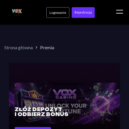
Rejestracja
Logowanie
Strona główna
Premia
ZŁÓŻ DEPOZYT
I ODBIERZ BONUS