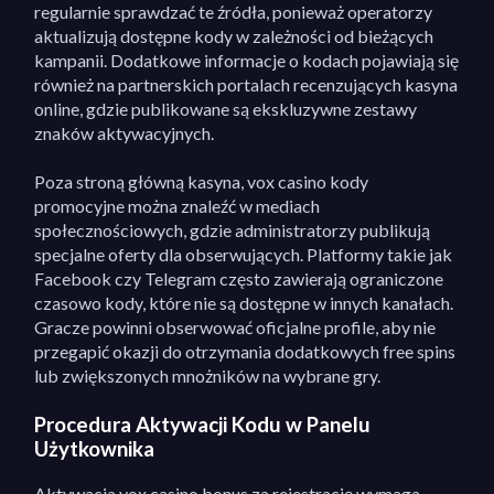
regularnie sprawdzać te źródła, ponieważ operatorzy
aktualizują dostępne kody w zależności od bieżących
kampanii. Dodatkowe informacje o kodach pojawiają się
również na partnerskich portalach recenzujących kasyna
online, gdzie publikowane są ekskluzywne zestawy
znaków aktywacyjnych.
Poza stroną główną kasyna, vox casino kody
promocyjne można znaleźć w mediach
społecznościowych, gdzie administratorzy publikują
specjalne oferty dla obserwujących. Platformy takie jak
Facebook czy Telegram często zawierają ograniczone
czasowo kody, które nie są dostępne w innych kanałach.
Gracze powinni obserwować oficjalne profile, aby nie
przegapić okazji do otrzymania dodatkowych free spins
lub zwiększonych mnożników na wybrane gry.
Procedura Aktywacji Kodu w Panelu
Użytkownika
Aktywacja vox casino bonus za rejestrację wymaga