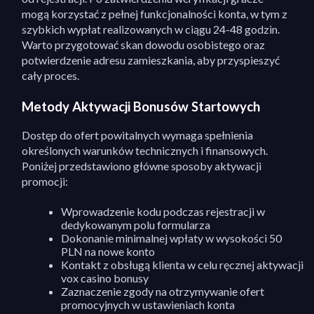
mogą korzystać z pełnej funkcjonalności konta, w tym z
szybkich wypłat realizowanych w ciągu 24-48 godzin.
Warto przygotować skan dowodu osobistego oraz
potwierdzenie adresu zamieszkania, aby przyspieszyć
cały proces.
Metody Aktywacji Bonusów Startowych
Dostęp do ofert powitalnych wymaga spełnienia
określonych warunków technicznych i finansowych.
Poniżej przedstawiono główne sposoby aktywacji
promocji:
Wprowadzenie kodu podczas rejestracji w
dedykowanym polu formularza
Dokonanie minimalnej wpłaty w wysokości 50
PLN na nowe konto
Kontakt z obsługą klienta w celu ręcznej aktywacji
vox casino bonusy
Zaznaczenie zgody na otrzymywanie ofert
promocyjnych w ustawieniach konta