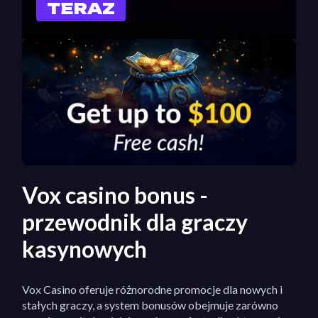
TERAZ
Vox casino bonus -
przewodnik dla graczy
kasynowych
Vox Casino oferuje różnorodne promocje dla nowych i
stałych graczy, a system bonusów obejmuje zarówno