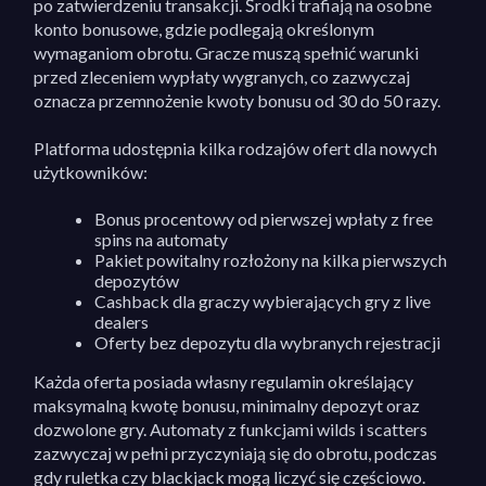
po zatwierdzeniu transakcji. Środki trafiają na osobne
konto bonusowe, gdzie podlegają określonym
wymaganiom obrotu. Gracze muszą spełnić warunki
przed zleceniem wypłaty wygranych, co zazwyczaj
oznacza przemnożenie kwoty bonusu od 30 do 50 razy.
Platforma udostępnia kilka rodzajów ofert dla nowych
użytkowników:
Bonus procentowy od pierwszej wpłaty z free
spins na automaty
Pakiet powitalny rozłożony na kilka pierwszych
depozytów
Cashback dla graczy wybierających gry z live
dealers
Oferty bez depozytu dla wybranych rejestracji
Każda oferta posiada własny regulamin określający
maksymalną kwotę bonusu, minimalny depozyt oraz
dozwolone gry. Automaty z funkcjami wilds i scatters
zazwyczaj w pełni przyczyniają się do obrotu, podczas
gdy ruletka czy blackjack mogą liczyć się częściowo.