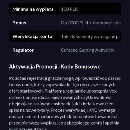
Minimalna wypłata
100 PLN
Bonus
Do 3000 PLN + darmowe spiny
Weryfikacja konta
Tak, dokumenty wymagane przy w
Regulator
Curacao Gaming Authority
Aktywacja Promocji i Kody Bonusowe
Podczas rejestracji gracze mogą wprowadzić vox casino
bonus code, który zapewnia dostęp do rozszerzonych
ofert startowych. Platforma regularnie udostępnia vox
casino bonusy dla zarejestrowanych użytkowników,
obejmujące zarówno cashback, jak i dodatkowe free
spins na nowe tytuły. Proces weryfikacji KYC wymaga
dostarczenia standardowych dokumentów tożsamości
przed pierwszą wypłatą, co zabezpiecza konto i spełnia
wymogi regulatora.