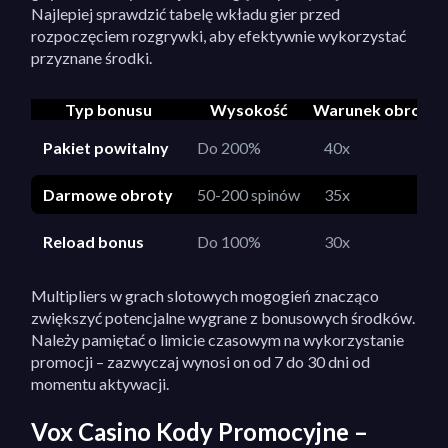
Najlepiej sprawdzić tabelę wkładu gier przed
rozpoczęciem rozgrywki, aby efektywnie wykorzystać
przyznane środki.
Typ bonusu
Wysokość
Warunek obrotu
Pakiet powitalny
Do 200%
40x
Darmowe obroty
50-200 spinów
35x
Reload bonus
Do 100%
30x
Multipliers w grach slotowych mogogień znacząco
zwiększyć potencjalne wygrane z bonusowych środków.
Należy pamiętać o limicie czasowym na wykorzystanie
promocji – zazwyczaj wynosi on od 7 do 30 dni od
momentu aktywacji.
Vox Casino Kody Promocyjne –