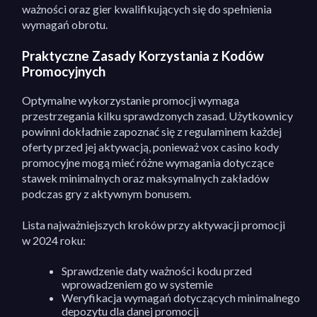
ważności oraz gier kwalifikujących się do spełnienia
wymagań obrotu.
Praktyczne Zasady Korzystania z Kodów
Promocyjnych
Optymalne wykorzystanie promocji wymaga
przestrzegania kilku sprawdzonych zasad. Użytkownicy
powinni dokładnie zapoznać się z regulaminem każdej
oferty przed jej aktywacją, ponieważ vox casino kody
promocyjne mogą mieć różne wymagania dotyczące
stawek minimalnych oraz maksymalnych zakładów
podczas gry z aktywnym bonusem.
Lista najważniejszych kroków przy aktywacji promocji
w 2024 roku:
Sprawdzenie daty ważności kodu przed
wprowadzeniem go w systemie
Weryfikacja wymagań dotyczących minimalnego
depozytu dla danej promocji