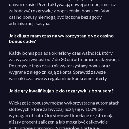
danym czasie. Przed aktywacją nowej promocji musisz
zakończyć rozgrywkę z poprzednim bonusem. Vox
casino bonusy nie mogą być łączone bez zgody
administracji kasyna.
Jak długo mam czas na wykorzystanie vox casino
bonus code?
Każdy bonus posiada określony czas ważności, który
zazwyczaj wynosi od 7 do 30 dni od momentu aktywacji.
Po upływie tego czasu niewykorzystany bonus oraz
wygrane z niego znikają z konta. Sprawdź zawsze
warunki czasowe w regulaminie konkretnej oferty.
Jakie gry kwalifikują się do rozgrywki z bonusem?
Większość bonusów można wykorzystać na automatach
slotowych, które zazwyczaj liczą się w 100% do
wymagań obrotu. Gry stołowe i karciane często mają
niższy procent zaliczenia lub mogą być całkowicie
wykluczone z promocji. Szczegółową listę gier