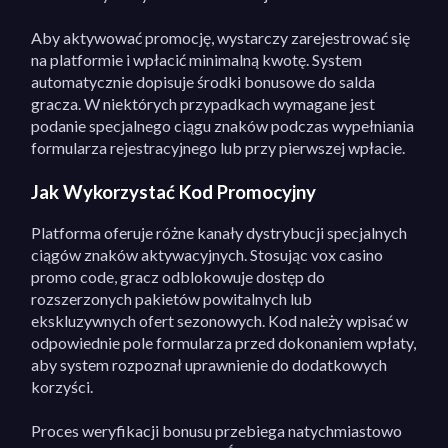
Aby aktywować promocję, wystarczy zarejestrować się
na platformie i wpłacić minimalną kwotę. System
automatycznie dopisuje środki bonusowe do salda
gracza. W niektórych przypadkach wymagane jest
podanie specjalnego ciągu znaków podczas wypełniania
formularza rejestracyjnego lub przy pierwszej wpłacie.
Jak Wykorzystać Kod Promocyjny
Platforma oferuje różne kanały dystrybucji specjalnych
ciągów znaków aktywacyjnych. Stosując vox casino
promo code, gracz odblokowuje dostęp do
rozszerzonych pakietów powitalnych lub
ekskluzywnych ofert sezonowych. Kod należy wpisać w
odpowiednie pole formularza przed dokonaniem wpłaty,
aby system rozpoznał uprawnienie do dodatkowych
korzyści.
Proces weryfikacji bonusu przebiega natychmiastowo