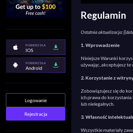
Regulamin
Ostatnia aktualizacja: {{dat
1. Wprowadzenie
POBIERZ DLA
IOS
Niniejsze Warunki korzysta
POBIERZ DLA
używając, akceptujesz te 
Android
2. Korzystanie z witryn
Zobowiązujesz się do kor
ich prawa do korzystania 
Logowanie
lub nielegalnych.
Rejestracja
3. Własność intelektual
Wszystkie materiały zawart