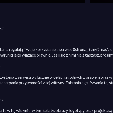
a}}
nia regulują Twoje korzystanie z serwisu {{strona}} („my”, „nas”, l
warunki jako wiążące prawnie. Jeśli się z nimi nie zgadzasz, prosi
y
zystania z serwisu wyłącznie w celach zgodnych z prawem oraz w s
i czerpania przyjemności z tej witryny. Zabrania się używania tej
na
e w tej witrynie, w tym teksty, obrazy, logotypy oraz projekt, są 