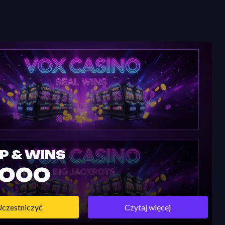
P & WINS
3000
czestniczyć
Czytaj więcej