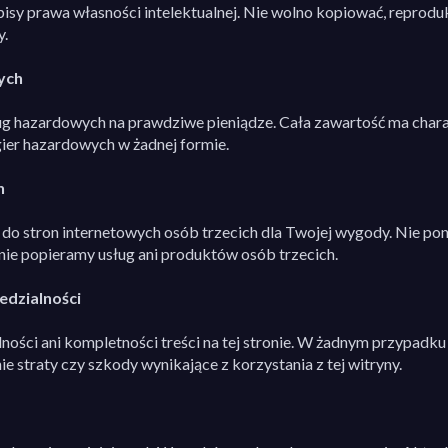
isy prawa własności intelektualnej. Nie wolno kopiować, reprodu
y.
ych
sług hazardowych na prawdziwe pieniądze. Cała zawartość ma chara
ier hazardowych w żadnej formie.
h
do stron internetowych osób trzecich dla Twojej wygody. Nie pono
nie popieramy usług ani produktów osób trzecich.
edzialności
ści ani kompletności treści na tej stronie. W żadnym przypadku {
e straty czy szkody wynikające z korzystania z tej witryny.