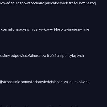
kować ani rozpowszechniać jakichkolwiek treści bez naszej
kter informacyjny i rozrywkowy. Nie przyjmujemy i nie
simy odpowiedzialności za treści ani politykę tych
{strona}} nie ponosi odpowiedzialności za jakiekolwiek