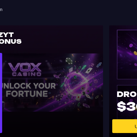
n
ZYT
BONUS
DRO
$
U