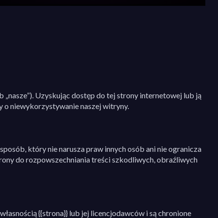
ub „nasze”). Uzyskując dostęp do tej strony internetowej lub ją
my o niewykorzystywanie naszej witryny.
posób, który nie narusza praw innych osób ani nie ogranicza
 strony do rozpowszechniania treści szkodliwych, obraźliwych
własnością {{strona}} lub jej licencjodawców i są chronione