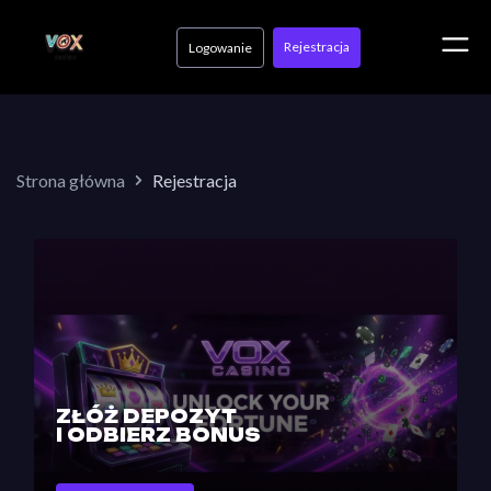
Rejestracja
Logowanie
Strona główna
Rejestracja
ZŁÓŻ DEPOZYT
I ODBIERZ BONUS