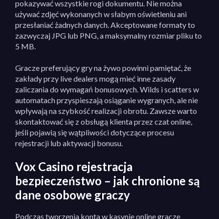
pokazywać wszystkie rogi dokumentu. Nie można
używać zdjęć wykonanych w słabym oświetleniu ani
przesłaniać żadnych danych. Akceptowane formaty to
zazwyczaj JPG lub PNG, a maksymalny rozmiar pliku to
5 MB.
Gracze preferujący gry na żywo powinni pamiętać, że
zakłady przy live dealers mogą mieć inne zasady
zaliczania do wymagań bonusowych. Wilds i scatters w
automatach przyspieszają osiąganie wygranych, ale nie
wpływają na szybkość realizacji obrotu. Zawsze warto
skontaktować się z obsługą klienta przez czat online,
jeśli pojawią się wątpliwości dotyczące procesu
rejestracji lub aktywacji bonusu.
Vox Casino rejestracja
bezpieczeństwo – jak chronione są
dane osobowe graczy
Podczas tworzenia konta w kasynie online gracze