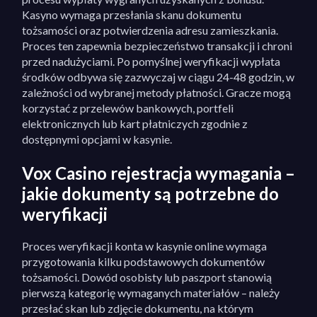
Kasyno wymaga przesłania skanu dokumentu
tożsamości oraz potwierdzenia adresu zamieszkania.
Proces ten zapewnia bezpieczeństwo transakcji i chroni
przed nadużyciami. Po pomyślnej weryfikacji wypłata
środków odbywa się zazwyczaj w ciągu 24-48 godzin, w
zależności od wybranej metody płatności. Gracze mogą
korzystać z przelewów bankowych, portfeli
elektronicznych lub kart płatniczych zgodnie z
dostępnymi opcjami w kasynie.
Vox Casino rejestracja wymagania –
jakie dokumenty są potrzebne do
weryfikacji
Proces weryfikacji konta w kasynie online wymaga
przygotowania kilku podstawowych dokumentów
tożsamości. Dowód osobisty lub paszport stanowią
pierwszą kategorię wymaganych materiałów – należy
przesłać skan lub zdjęcie dokumentu, na którym