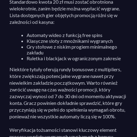
Standardowo kwota 20 zł musi zostać obrotniona
wielokrotnie, zanim będzie można wypłacić wygrane.
Lista dostępnych gier objętych promocją różni się w
zależności od kasyna:
Automaty wideo z funkcją free spins
Klasyczne sloty z mnożnikami wygranych
Gry stołowe z niskim progiem minimalnego
zakładu
Ruletka i blackjack w ograniczonym zakresie
Niektóre tytuły oferują rundy bonusowe z multipliers,
które zwiększają potencjalne wygrane nawet przy
niewielkim zakładzie początkowym. Warto również
zwrócić uwagę na czas ważności promocji, który
zazwyczaj wynosi od 7 do 30 dni od momentu aktywacji
konta. Gracz powinien dokładnie sprawdzić, które gry
przyczyniają się w pełni do spełnienia wymagań obrotu,
ponieważ nie wszystkie automaty liczą się w 100%.
Weryfikacja tożsamości stanowi kluczowy element
procesu wypłaty wygranych uzyskanych z bonusu.