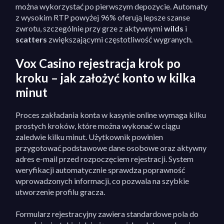
można wykorzystać po pierwszym depozycie. Automaty
z wysokim RTP powyżej 96% oferują lepsze szanse
zwrotu, szczególnie przy grze z aktywnymi
wilds
i
scatters
zwiększającymi częstotliwość wygranych.
Vox Casino rejestracja krok po
kroku – jak założyć konto w kilka
minut
Proces zakładania konta w kasynie online wymaga kilku
prostych kroków, które można wykonać w ciągu
zaledwie kilku minut. Użytkownik powinien
przygotować podstawowe dane osobowe oraz aktywny
adres e-mail przed rozpoczęciem rejestracji. System
weryfikacji automatycznie sprawdza poprawność
wprowadzonych informacji, co pozwala na szybkie
utworzenie profilu gracza.
Formularz rejestracyjny zawiera standardowe pola do