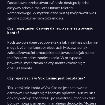
Dodatkowo trzeba utworzyć hasło dostępu i podać
aktywny adres e-mail oraz numer telefonu
komórkowego. Wszystkie dane muszą być prawdziwe i
zgodne z dokumentem tożsamości.
Czy mogę zmienić swoje dane po zarejestrowaniu
konta?
Podstawowe dane osobowe takie jak imię i nazwisko nie
mogą być zmieniane po rejestracji. Możesz jednak
zaktualizować informacje kontaktowe, takie jak numer
telefonu czy adres zamieszkania. W przypadku
poważniejszych zmian należy skontaktować się z
obsługą klienta.
Czy rejestracja w Vox Casino jest bezpłatna?
Tak, założenie konta w Vox Casino jest całkowicie
darmowe i nie wiąże się z żadnymi opłatami. Nie musisz
dokonywać wpłaty od razu po rejestracji, choć niektóre
bonusy mogą wymagać minimalnego depozytu. Możesz