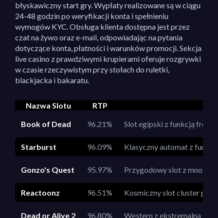
błyskawiczny start gry. Wypłaty realizowane są w ciągu
24-48 godzin po weryfikacji konta i spełnieniu
wymogów KYC. Obsługa klienta dostępna jest przez
czat na żywo oraz e-mail, odpowiadając na pytania
dotyczące konta, płatności i warunków promocji. Sekcja
live casino z prawdziwymi krupierami oferuje rozgrywki
w czasie rzeczywistym przy stołach do ruletki,
blackjacka i bakaratu.
Nazwa Slotu
RTP
Book of Dead
96.21%
Slot egipski z funkcją free 
Starburst
96.09%
Klasyczny automat z funkcją
Gonzo's Quest
95.97%
Przygodowy slot z mnożnika
Reactoonz
96.51%
Kosmiczny slot cluster pay
Dead or Alive 2
96.80%
Western z ekstremalną zmie