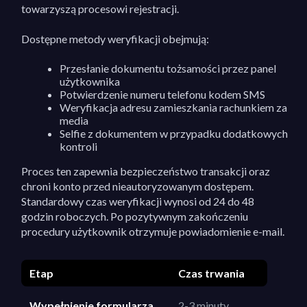
towarzyszą procesowi rejestracji.
Dostępne metody weryfikacji obejmują:
Przesłanie dokumentu tożsamości przez panel
użytkownika
Potwierdzenie numeru telefonu kodem SMS
Weryfikacja adresu zamieszkania rachunkiem za
media
Selfie z dokumentem w przypadku dodatkowych
kontroli
Proces ten zapewnia bezpieczeństwo transakcji oraz
chroni konto przed nieautoryzowanym dostępem.
Standardowy czas weryfikacji wynosi od 24 do 48
godzin roboczych. Po pozytywnym zakończeniu
procedury użytkownik otrzymuje powiadomienie e-mail.
Etap
Czas trwania
Wypełnienie formularza
2-3 minuty