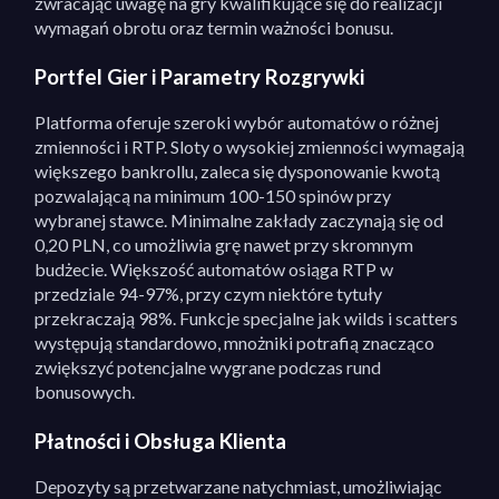
zwracając uwagę na gry kwalifikujące się do realizacji
wymagań obrotu oraz termin ważności bonusu.
Portfel Gier i Parametry Rozgrywki
Platforma oferuje szeroki wybór automatów o różnej
zmienności i RTP. Sloty o wysokiej zmienności wymagają
większego bankrollu, zaleca się dysponowanie kwotą
pozwalającą na minimum 100-150 spinów przy
wybranej stawce. Minimalne zakłady zaczynają się od
0,20 PLN, co umożliwia grę nawet przy skromnym
budżecie. Większość automatów osiąga RTP w
przedziale 94-97%, przy czym niektóre tytuły
przekraczają 98%. Funkcje specjalne jak wilds i scatters
występują standardowo, mnożniki potrafią znacząco
zwiększyć potencjalne wygrane podczas rund
bonusowych.
Płatności i Obsługa Klienta
Depozyty są przetwarzane natychmiast, umożliwiając