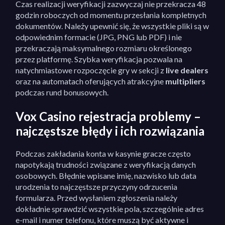
Czas realizacji weryfikacji zazwyczaj nie przekracza 48
godzin roboczych od momentu przesłania kompletnych
dokumentów. Należy upewnić się, że wszystkie pliki są w
odpowiednim formacie (JPG, PNG lub PDF) i nie
przekraczają maksymalnego rozmiaru określonego
przez platformę. Szybka weryfikacja pozwala na
natychmiastowe rozpoczęcie gry w sekcji z
live dealers
oraz na automatach oferujących atrakcyjne
multipliers
podczas rund bonusowych.
Vox Casino rejestracja problemy –
najczęstsze błędy i ich rozwiązania
Podczas zakładania konta w kasynie gracze często
napotykają trudności związane z weryfikacją danych
osobowych. Błędnie wpisane imię, nazwisko lub data
urodzenia to najczęstsze przyczyny odrzucenia
formularza. Przed wysłaniem zgłoszenia należy
dokładnie sprawdzić wszystkie pola, szczególnie adres
e-mail i numer telefonu, które muszą być aktywne i